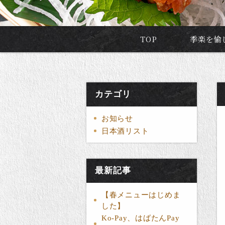
TOP
季楽を愉
カテゴリ
お知らせ
日本酒リスト
最新記事
【春メニューはじめま
した】
Ko-Pay、はばたんPay