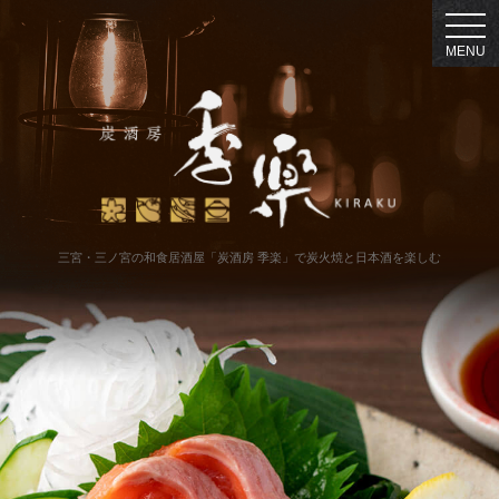
三宮・三ノ宮の和食居酒屋「炭酒房 季楽」で炭火焼と日本酒を楽しむ