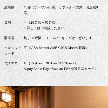
総席数
40席（テーブル20席、カウンター12席、お座敷8
席）
貸切
可（20名様～40名様）
※詳しくはご相談ください。
駐車場
無し ※近隣にコインパーキングがございます。
クレジット
可（VISA,Master,AMEX,JCB,Diners,銀聯）
カード
電子マネー
可（PayPay,LINE Pay,QUICPay,iD,
Alipay,Apple Pay,
d払い,au PAY,交通系ICカード）