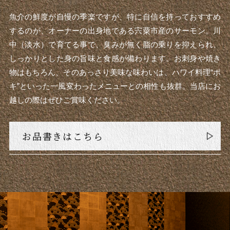
魚介の鮮度が自慢の季楽ですが、特に自信を持っておすすめ
するのが、オーナーの出身地である宍粟市産のサーモン。川
中（淡水）で育てる事で、臭みが無く脂の乗りを抑えられ、
しっかりとした身の旨味と食感が備わります。お刺身や焼き
物はもちろん、そのあっさり美味な味わいは、ハワイ料理“ポ
キ”といった一風変わったメニューとの相性も抜群。当店にお
越しの際はぜひご賞味ください。
お品書きはこちら